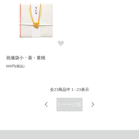
祝儀袋小・葵・黄桃
660円(税込)
全
23
商品中
1 - 23
表示
1
ページ目