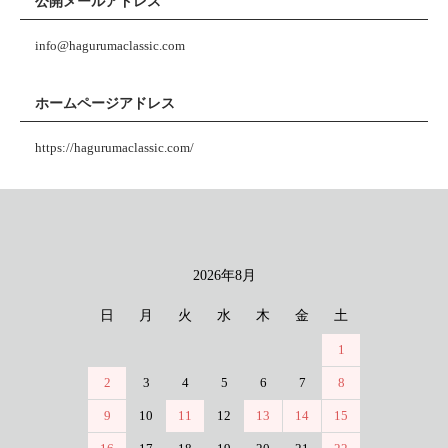
公開メールアドレス
info@hagurumaclassic.com
ホームページアドレス
https://hagurumaclassic.com/
2026年8月
カレンダー
日
月
火
水
木
金
土
1
2
3
4
5
6
7
8
9
10
11
12
13
14
15