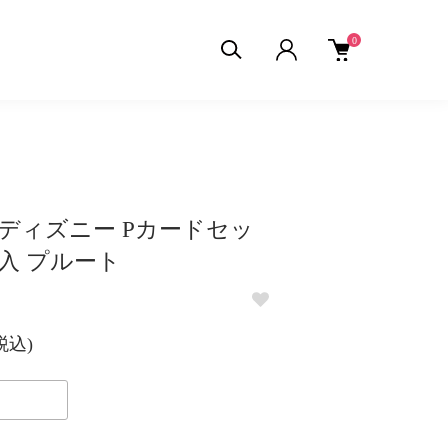
0
23ディズニー Pカードセッ
枚入 プルート
(税込)