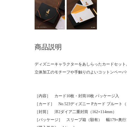
商品説明
ディズニーキャラクターをあしらったカードセット
立体加工のモチーフや手触りのよいコットンペーパ
［内容］ カード10枚・封筒10枚 パッケージ入
［カード］ No.523ディズニー Pカード プルート（15
［封筒］ 洋2ダイア二重封筒（162×114mm）
［パッケージ］ スリーブ箱（額有） 幅179×奥行13