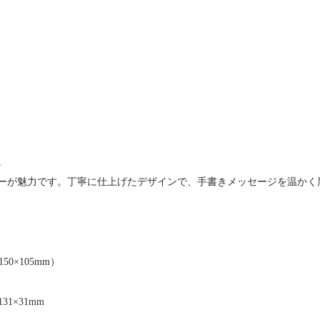
。
ーが魅力です。丁寧に仕上げたデザインで、手書きメッセージを温かく
0×105mm）
1×31mm