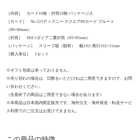
［内容］ カード10枚・封筒10枚 パッケージ入
［カード］ No.523ディズニー スクエア80カード プルート
（80×80mm）
［封筒］ SE8.5ダイア二重封筒（85×85mm）
［パッケージ］ スリーブ箱（額有） 幅102×奥行102×31mm
［購入単位］ 1セット
※ギフト包装は承っておりません。
※売り切れの場合は、日数をいただければご用意できますので、お問
い合わせください。
（生産終了の商品はご用意できない場合があります）
※本商品は日本国内限定販売です。海外注文・海外発送・転送サービ
ス利用でのご注文はお受けできません。
この商品の特徴