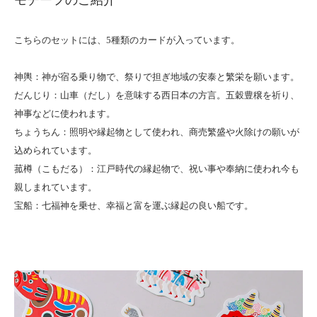
モチーフのご紹介
こちらのセットには、5種類のカードが入っています。
神輿：神が宿る乗り物で、祭りで担ぎ地域の安泰と繁栄を願います。
だんじり：山車（だし）を意味する西日本の方言。五穀豊穣を祈り、
神事などに使われます。
ちょうちん：照明や縁起物として使われ、商売繁盛や火除けの願いが
込められています。
菰樽（こもだる）：江戸時代の縁起物で、祝い事や奉納に使われ今も
親しまれています。
宝船：七福神を乗せ、幸福と富を運ぶ縁起の良い船です。