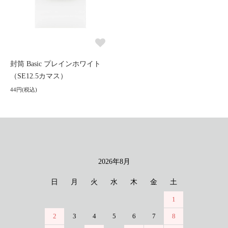
封筒 Basic プレインホワイト
（SE12.5カマス）
44円(税込)
2026年8月
カレンダー
日
月
火
水
木
金
土
1
2
3
4
5
6
7
8