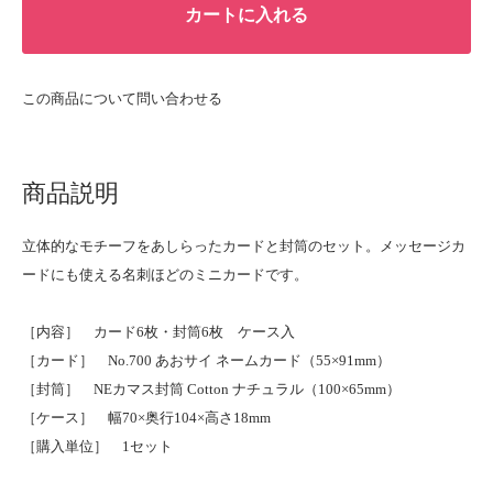
カートに入れる
この商品について問い合わせる
商品説明
立体的なモチーフをあしらったカードと封筒のセット。メッセージカ
ードにも使える名刺ほどのミニカードです。
［内容］ カード6枚・封筒6枚 ケース入
［カード］ No.700 あおサイ ネームカード（55×91mm）
［封筒］ NEカマス封筒 Cotton ナチュラル（100×65mm）
［ケース］ 幅70×奥行104×高さ18mm
［購入単位］ 1セット