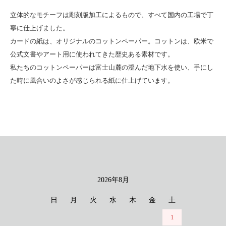
立体的なモチーフは彫刻版加工によるもので、すべて国内の工場で丁
寧に仕上げました。
カードの紙は、オリジナルのコットンペーパー。コットンは、欧米で
公式文書やアート用に使われてきた歴史ある素材です。
私たちのコットンペーパーは富士山麓の澄んだ地下水を使い、手にし
た時に風合いのよさが感じられる紙に仕上げています。
2026年8月
カレンダー
日
月
火
水
木
金
土
1