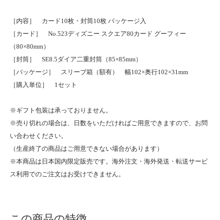
［内容］ カード10枚・封筒10枚 パッケージ入
［カード］ No.523ディズニー スクエア80カード グーフィー
（80×80mm）
［封筒］ SE8.5ダイア二重封筒（85×85mm）
［パッケージ］ スリーブ箱（額有） 幅102×奥行102×31mm
［購入単位］ 1セット
※ギフト包装は承っておりません。
※売り切れの場合は、日数をいただければご用意できますので、お問
い合わせください。
（生産終了の商品はご用意できない場合があります）
※本商品は日本国内限定販売です。海外注文・海外発送・転送サービ
ス利用でのご注文はお受けできません。
この商品の特徴