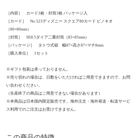
［内容］ カード3枚・封筒3枚 パッケージ入
［カード］ No.523ディズニー スクエア80カード ピノキオ
（80×80mm）
［封筒］ SE8.5ダイア二重封筒（85×85mm）
［パッケージ］ タトウ式箱 幅87×高さ87×マチ8mm
［購入単位］ 1セット
※ギフト包装は承っておりません。
※売り切れの場合は、日数をいただければご用意できますので、お問
い合わせください。
（生産終了の商品はご用意できない場合があります）
※本商品は日本国内限定販売です。海外注文・海外発送・転送サービ
ス利用でのご注文はお受けできません。
この商品の特徴